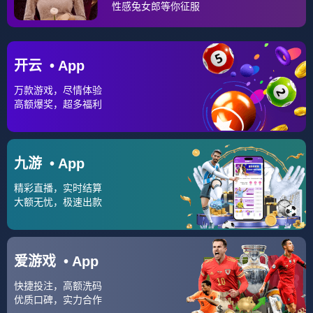
当东欧的戏剧落幕,亚平宁的焦点战随即上演，都灵安联竞技
场，尤文图斯与国际米兰，这场事关欧冠资格与尊严的意大
利德比，硝烟弥漫，而站在风暴眼中心的，是一位一度被质
疑“廉颇老矣”的指挥官——若日尼奥。