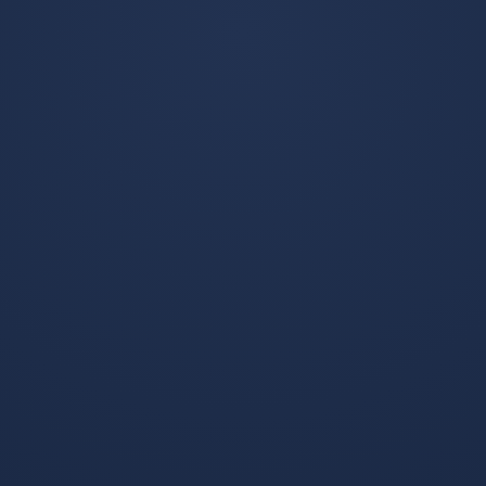
线；当国际米兰的进攻需要方向时，是他用招牌的不看人传
球和穿透防线的直塞，完成了从混沌到清晰的魔法转变，他
接管比赛，并非靠垄断皮球，而是靠每一次触球的选择都直
击要害，第67分钟，那脚精妙绝伦的任意球划破防线，助攻
队友打破僵局，便是他今夜决定力的浓缩写照——在最需要
打破平衡的时刻，送出最致命的一传，他决定了比赛的节
奏，更决定了胜利的归属。
两幕大戏,一样内核，瑞士的胜利，是草根韧性对天赋王权的
逆袭，诠释了决定力如何在绝境中由团队淬炼而生；若日尼
奥的接管，则是大师智慧对青春风暴的疏导，演绎了决定力
如何凭借经验与意识，于无声处听惊雷，它们共同揭示了一
个颠扑不破的真理：足球乃至生活的赛场上，最终裁决胜负
的，往往不是谁拥有更多星光，而是谁在命运交汇的紧要关
头，能凝聚并释放出那种名为“决定力”的光芒。